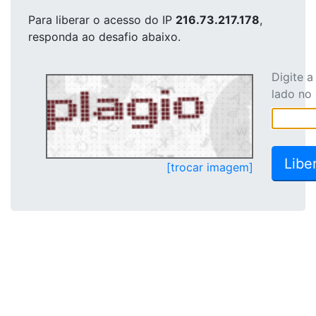
Para liberar o acesso
do IP
216.73.217.178
,
responda ao desafio abaixo.
Digite 
lado no
[trocar imagem]